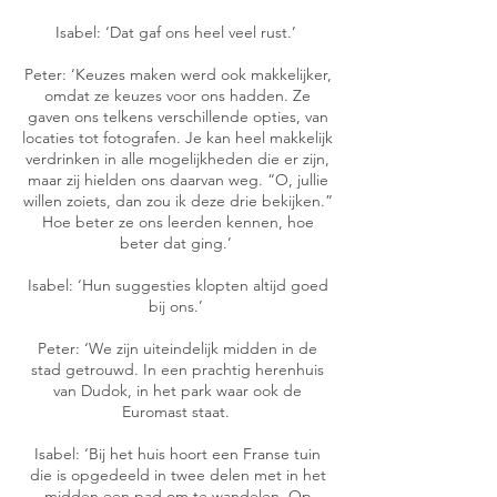
Isabel: ‘Dat gaf ons heel veel rust.’
Peter: ‘Keuzes maken werd ook makkelijker,
omdat ze keuzes voor ons hadden. Ze
gaven ons telkens verschillende opties, van
locaties tot fotografen. Je kan heel makkelijk
verdrinken in alle mogelijkheden die er zijn,
maar zij hielden ons daarvan weg. “O, jullie
willen zoiets, dan zou ik deze drie bekijken.”
Hoe beter ze ons leerden kennen, hoe
beter dat ging.’
Isabel: ‘Hun suggesties klopten altijd goed
bij ons.’
Peter: ‘We zijn uiteindelijk midden in de
stad getrouwd. In een prachtig herenhuis
van Dudok, in het park waar ook de
Euromast staat.
Isabel: ‘Bij het huis hoort een Franse tuin
die is opgedeeld in twee delen met in het
midden een pad om te wandelen. Op