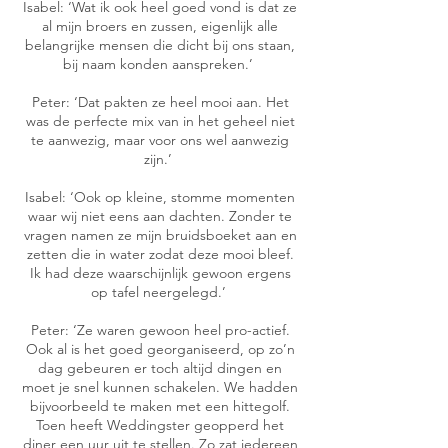
Isabel: ‘Wat ik ook heel goed vond is dat ze
al mijn broers en zussen, eigenlijk alle
belangrijke mensen die dicht bij ons staan,
bij naam konden aanspreken.’
Peter: ‘Dat pakten ze heel mooi aan. Het
was de perfecte mix van in het geheel niet
te aanwezig, maar voor ons wel aanwezig
zijn.’
Isabel: ‘Ook op kleine, stomme momenten
waar wij niet eens aan dachten. Zonder te
vragen namen ze mijn bruidsboeket aan en
zetten die in water zodat deze mooi bleef.
Ik had deze waarschijnlijk gewoon ergens
op tafel neergelegd.’
Peter: ‘Ze waren gewoon heel pro-actief.
Ook al is het goed georganiseerd, op zo’n
dag gebeuren er toch altijd dingen en
moet je snel kunnen schakelen. We hadden
bijvoorbeeld te maken met een hittegolf.
Toen heeft Weddingster geopperd het
diner een uur uit te stellen. Zo zat iedereen