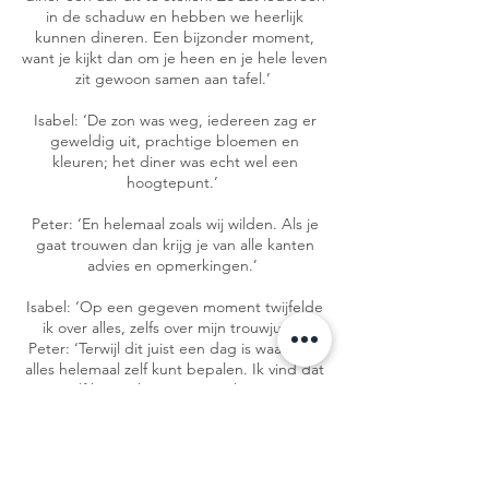
in de schaduw en hebben we heerlijk
kunnen dineren. Een bijzonder moment,
want je kijkt dan om je heen en je hele leven
zit gewoon samen aan tafel.’
Isabel: ‘De zon was weg, iedereen zag er
geweldig uit, prachtige bloemen en
kleuren; het diner was echt wel een
hoogtepunt.’
Peter: ‘En helemaal zoals wij wilden. Als je
gaat trouwen dan krijg je van alle kanten
advies en opmerkingen.’
Isabel: ‘Op een gegeven moment twijfelde
ik over alles, zelfs over mijn trouwjurk.’
Peter: ‘Terwijl dit juist een dag is waarop je
alles helemaal zelf kunt bepalen. Ik vind dat
je jezelf bijna ‘thuis moet voelen’ op zo’n
dag. Wij hebben daarom heel veel tijd
besteed aan de details, zoals de bloemen.
We kozen niet zomaar een bloemist, maar
een Japanse met een bepaalde