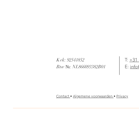
Elie & Rene
T:
+31 
Kvk: 92541852
E:
info
Btw №: NL866093382B01
Contact
•
Algemene voorwaarden
•
Privacy