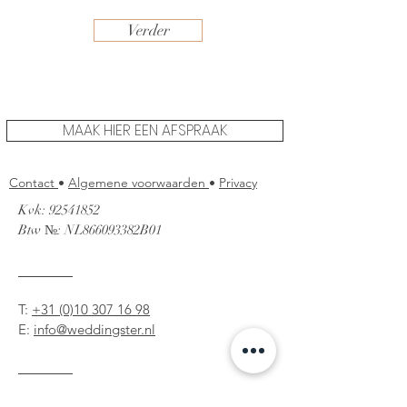
Verder
MAAK HIER EEN AFSPRAAK
Contact
•
Algemene voorwaarden
•
Privacy
Kvk:
92541852
Btw №: NL866093382B01
T:
+31 (0)10 307 16 98
E:
info@weddingster.nl