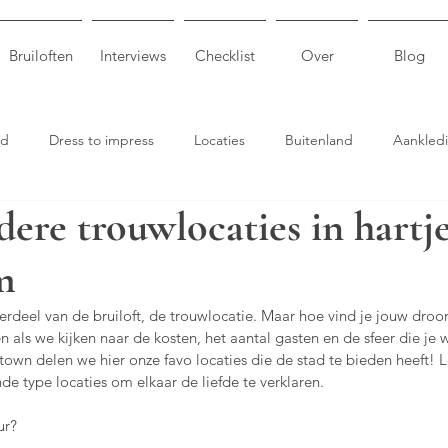
Bruiloften
Interviews
Checklist
Over
Blog
od
Dress to impress
Locaties
Buitenland
Aankled
dere trouwlocaties in hartj
.
m
erdeel van de bruiloft, de trouwlocatie. Maar hoe vind je jouw droom
 als we kijken naar de kosten, het aantal gasten en de sfeer die je w
wn delen we hier onze favo locaties die de stad te bieden heeft! L
nde type locaties om elkaar de liefde te verklaren. 
r?  