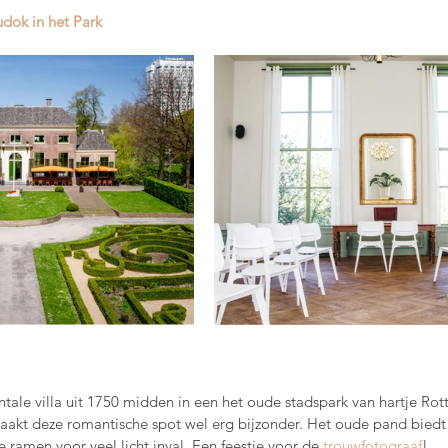
dok in het Park
le villa uit 1750 midden in een het oude stadspark van hartje Rot
 maakt deze romantische spot wel erg bijzonder. Het oude pand bied
 ramen voor veel licht inval. Een feestje voor de 
trouwfotograaf
!