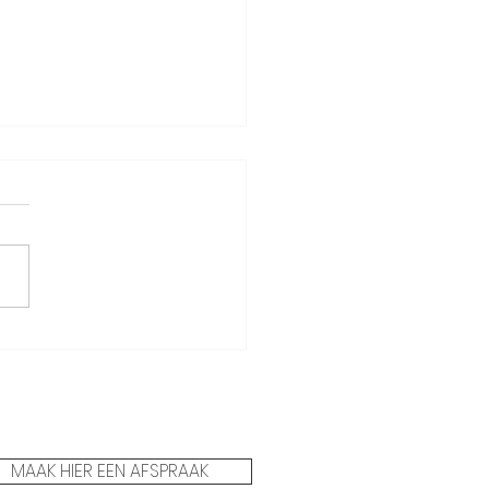
ijn DE 6 trouwtrends van
MAAK HIER EEN AFSPRAAK