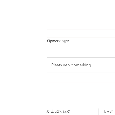
Opmerkingen
Plaats een opmerking...
Trouwen in de buitenlucht! Tips
voor een stressvrije buiten
bruiloft
T:
+31 
Kvk: 92541852