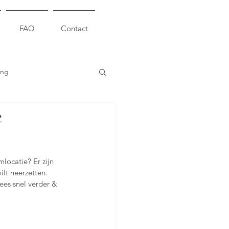
FAQ
Contact
ing
e
locatie? Er zijn 
ilt neerzetten. 
ees snel verder & 