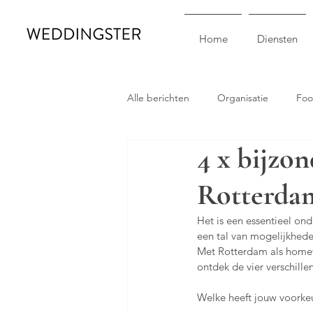
Home
Diensten
Alle berichten
Organisatie
Fo
4 x bijzon
Het leven van een aanstaande bruid
Rotterda
Het is een essentieel ond
een tal van mogelijkheden
Met Rotterdam als hometo
ontdek de vier verschille
Welke heeft jouw voorkeu