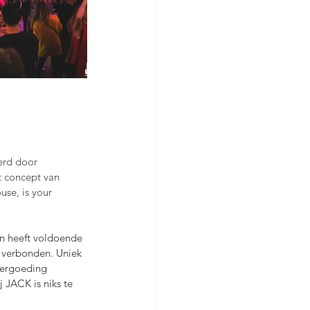
erd door 
t concept van 
se, is your 
en heeft voldoende 
 verbonden. Uniek 
vergoeding 
 JACK is niks te 