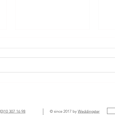
Honeymoon destinations, de 10
Dit z
leukste bestemmingen voor jou!
2025
(0)10 307 16 98
© since 2017 by
Weddingster