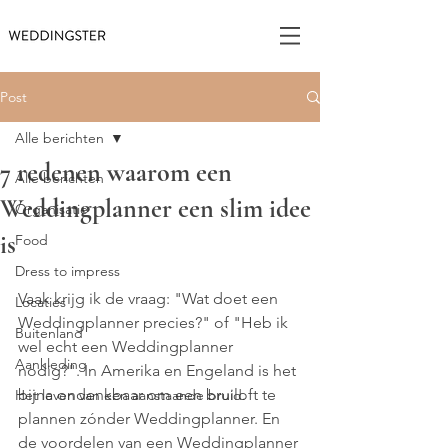
Post
Alle berichten
7 redenen waarom een
Alle berichten
Weddingplanner een slim idee
Organisatie
is
Food
Dress to impress
Vaak krijg ik de vraag: "Wat doet een 
Locaties
Weddingplanner precies?" of "Heb ik 
Buitenland
wel echt een Weddingplanner 
Aankleding
nodig?". In Amerika en Engeland is het 
bijna ondenkbaar om een bruiloft te 
Het leven van een aanstaande bruid.
plannen zónder Weddingplanner. En 
de voordelen van een Weddingplanner 