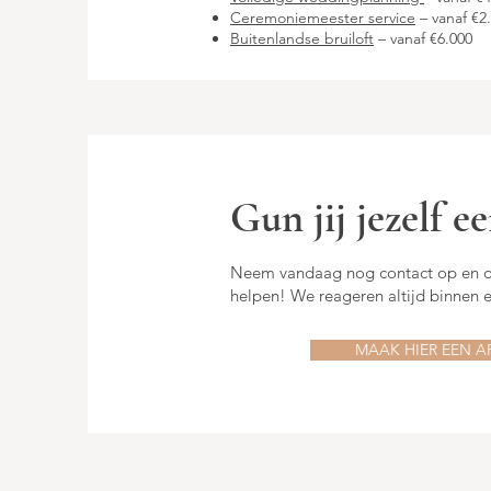
Ceremoniemeester service
– vanaf €2
Buitenlandse bruiloft
– vanaf €6.000
Gun jij jezelf 
Neem vandaag nog contact op en on
helpen! We reageren altijd binnen
MAAK HIER EEN A