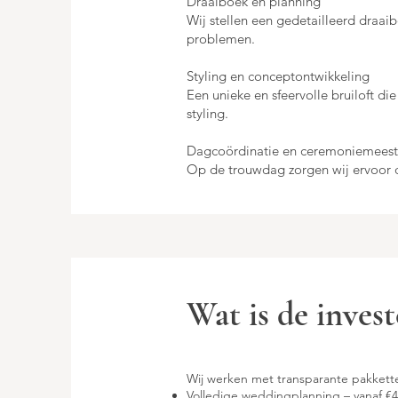
Draaiboek en planning
Wij stellen een gedetailleerd draaib
problemen.
Styling en conceptontwikkeling
Een unieke en sfeervolle bruiloft die
styling.
Dagcoördinatie en ceremoniemeeste
Op de trouwdag zorgen wij ervoor da
Wat is de invest
Wij werken met transparante pakkette
Volledige weddingplanning
– vanaf €