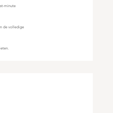
ast-minute
en de volledige
ieten.