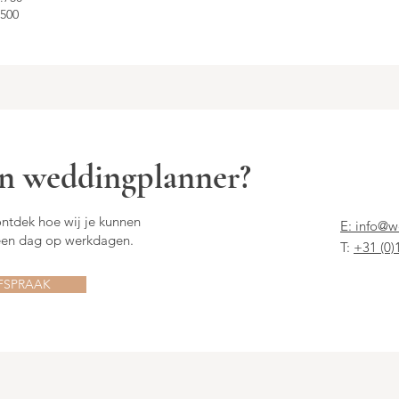
.500
een weddingplanner?
tdek hoe wij je kunnen
E:
info@w
 een dag op werkdagen.
T:
+31 (0)
FSPRAAK