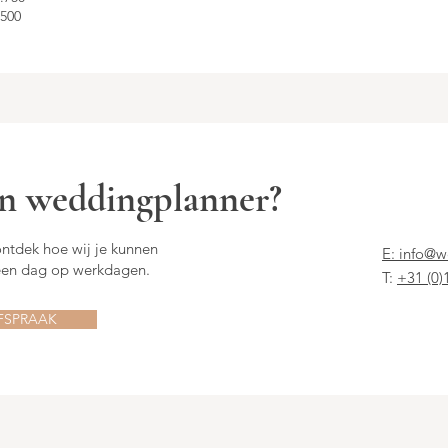
.500
een weddingplanner?
tdek hoe wij je kunnen
E:
info@w
 een dag op werkdagen.
T:
+31 (0)
FSPRAAK