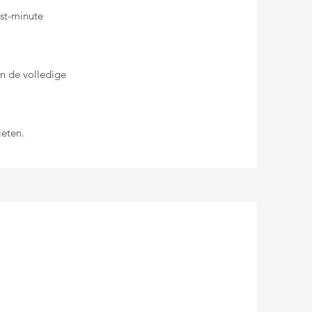
ast-minute
en de volledige
ieten.