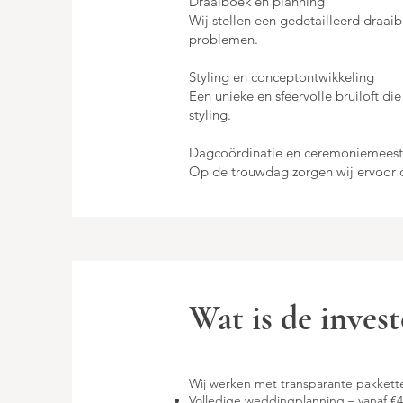
Draaiboek en planning
Wij stellen een gedetailleerd draaib
problemen.
Styling en conceptontwikkeling
Een unieke en sfeervolle bruiloft die
styling.
Dagcoördinatie en ceremoniemeeste
Op de trouwdag zorgen wij ervoor da
Wat is de invest
Wij werken met transparante pakkette
Volledige weddingplanning
– vanaf €