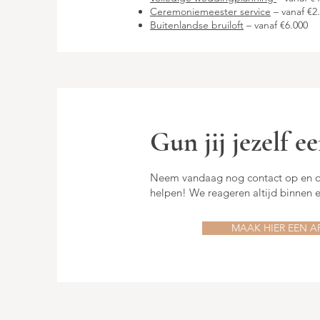
Ceremoniemeester service
– vanaf €2
Buitenlandse bruiloft
– vanaf €6.000
Gun jij jezelf 
Neem vandaag nog contact op en on
helpen! We reageren altijd binnen
MAAK HIER EEN A