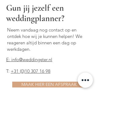
Gun jij jezelf een
weddingplanner?
Neem vandaag nog contact op en
ontdek hoe wij je kunnen helpen! We
reageren altijd binnen een dag op
werkdagen.
E:
info@weddingster.nl
T:
+31 (0)10 307 16 98
MAAK HIER EEN AFSPRAAK
Op zoek naar een bruiloft in een andere
regio? Check hier!
Amsterdam
,
Utrecht
,
Noord-Holland
,
Zuid-Holland
,
Rotterdam, Den Haag